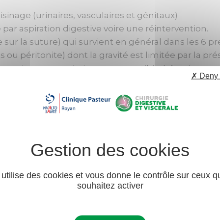
inage (urinaires, vasculaires et génitaux)
 par aspiration digestive voire une réintervention.
 sur la suture) qui survient en général dans les 6 p
 ou péritonite) dont la gravité est limitée par la pré
 consister en un drainage, une antibiothérapie, un ar
✗ Deny 
 réopérer pour effectuer un nettoyage, un drainage e
 Dans les cas les plus sévères, un démontage de l’an
 est déterminante dans ces situations – une désunion
 en cas de suppression de l’anus.
lure cutanée, occlusion, invagination, prolapsus)
ons nécessitant le maintien de la sonde vésicale.
 utilise des cookies et vous donne le contrôle sur ceux 
souhaitez activer