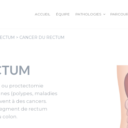
ACCUEIL
ÉQUIPE
PATHOLOGIES
PARCOUR
ECTUM
>
CANCER DU RECTUM
L’OBÉSITÉ EN DÉTAILS
OESOPHAGE
BALLON ALLURION
COLON
ANNEAU GASTRIQUE
RECTUM
CTUM
SLEEVE GASTRECTOMIE
ANUS PROCTOLOGIE
BYPASS
m ou proctectomie
gnes (polypes, maladies
PANCREAS
HERNIE HIATALE
vent à des cancers.
HERNIE OMBILICALE
e segment de rectum
HERNIE INGUINALE
u colon.
EVENTRATION