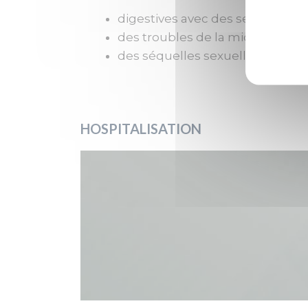
digestives avec des selles fréq
des troubles de la miction
des séquelles sexuelles avec des 
HOSPITALISATION