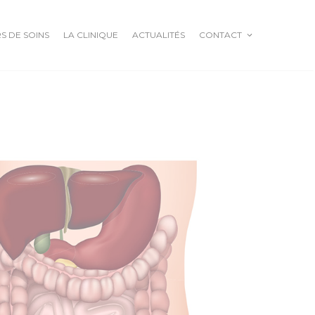
S DE SOINS
LA CLINIQUE
ACTUALITÉS
CONTACT
GOITRE BASEDOW
NODULES ET CANCER
THYROIDIENS
ADÉNOMES
PARATHYROÏDIENS
HYPERPARATHYROÏDIE
PRIMAIRE
CHAMBRE IMPLANTABLE