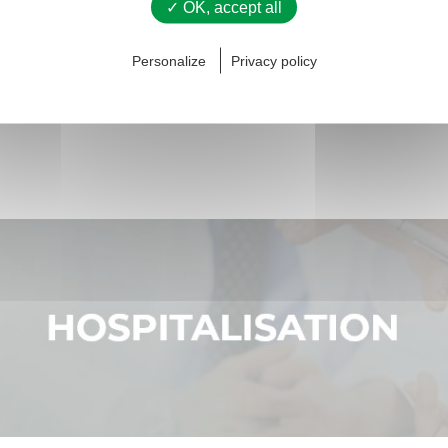
✓ OK, accept all
uentes et impérieuses, faux besoins, fuites mineure
Personalize
Privacy policy
troubles soit de l’éjaculation soit de l’érection.