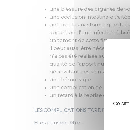
une blessure des organes de vois
une occlusion intestinale traitée
une fistule anastomotique (fuite
apparition d’une infection (abcès
traitement de cette fistule peut
il peut aussi être nécessaire de
n’a pas été réalisée au départ.
qualité de l’apport nutritionnel
nécessitant des soins prolongés
une hémorragie
une complication de stomie (bru
un retard à la reprise des micti
Ce site
LES COMPLICATIONS TARDIVES :
Elles peuvent être :