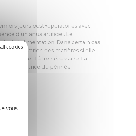
remiers jours post¬opératoires avec
sence d’un anus artificiel. Le
rêt de l’alimentation. Dans certain cas
all cookies
t une dérivation des matières si elle
astomose peut être nécessaire. La
 de la cicatrice du périnée
que vous