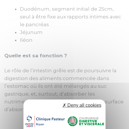
Duodénum, segment initial de 25cm,
seul à être fixe aux rapports intimes avec
le pancréas
Jéjunum
Iléon
Quelle est sa fonction ?
Le rôle de l’intestin grêle est de poursuivre la
digestion des aliments commencée dans
l’estomac où ils ont été mélangés au suc
gastrique, et, surtout, d’absorber les
nutriments d’où sa longue et sa grande surface
✗ Deny all cookies
d’absorption.