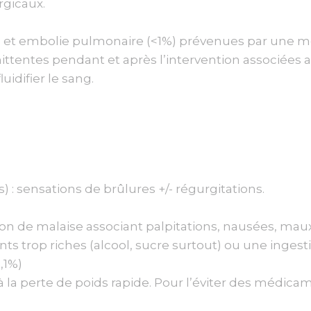
rgicaux.
es) et embolie pulmonaire (<1%) prévenues par une mo
tentes pendant et après l’intervention associées a
uidifier le sang.
s) : sensations de brûlures +/- régurgitations.
 de malaise associant palpitations, nausées, maux 
s trop riches (alcool, sucre surtout) ou une ingesti
,1%)
ié à la perte de poids rapide. Pour l’éviter des médic