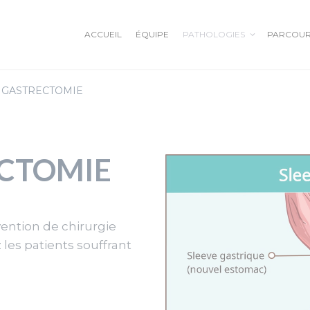
ACCUEIL
ÉQUIPE
PATHOLOGIES
PARCOUR
 GASTRECTOMIE
L’OBÉSITÉ EN DÉTAILS
OESOPHAGE
BALLON ALLURION
COLON
ANNEAU GASTRIQUE
RECTUM
ECTOMIE
SLEEVE GASTRECTOMIE
ANUS PROCTOLOGIE
BYPASS
vention de chirurgie
PANCREAS
HERNIE HIATALE
 les patients souffrant
HERNIE OMBILICALE
HERNIE INGUINALE
EVENTRATION