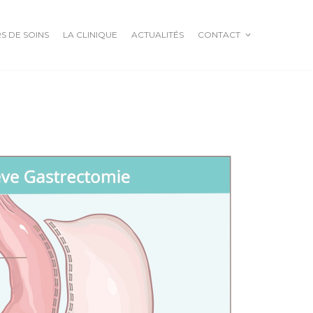
S DE SOINS
LA CLINIQUE
ACTUALITÉS
CONTACT
GOITRE BASEDOW
NODULES ET CANCER
THYROIDIENS
ADÉNOMES
PARATHYROÏDIENS
HYPERPARATHYROÏDIE
PRIMAIRE
CHAMBRE IMPLANTABLE