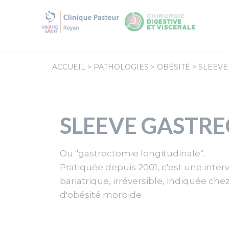
Aller
au
contenu
ACCUEIL
>
PATHOLOGIES
>
OBÉSITÉ
>
SLEEVE
SLEEVE GASTR
Ou "gastrectomie longitudinale".
Pratiquée depuis 2001, c'est une inter
bariatrique, irréversible, indiquée chez
d'obésité morbide