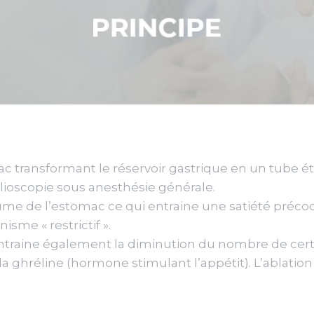
ac transformant le réservoir gastrique en un tube étr
elioscopie sous anesthésie générale.
ume de l’estomac ce qui entraine une satiété précoc
me « restrictif ».
entraine également la diminution du nombre de certa
la ghréline (hormone stimulant l’appétit). L’ablati