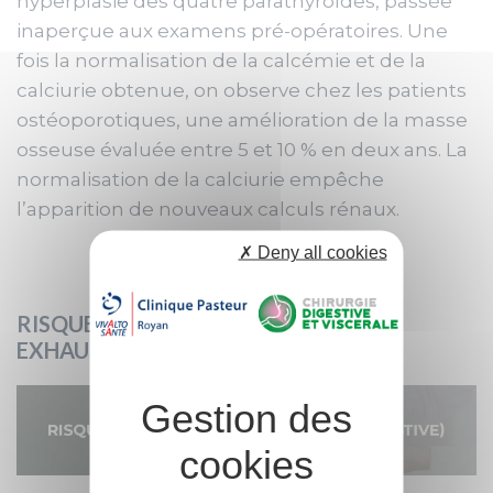
hyperplasie des quatre parathyroïdes, passée
inaperçue aux examens pré-opératoires. Une
fois la normalisation de la calcémie et de la
calciurie obtenue, on observe chez les patients
ostéoporotiques, une amélioration de la masse
osseuse évaluée entre 5 et 10 % en deux ans. La
normalisation de la calciurie empêche
l’apparition de nouveaux calculs rénaux.
✗ Deny all cookies
RISQUES OPÉRATOIRES (LISTE NON
EXHAUSTIVE)