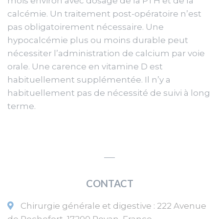
mois environ avec dosage de la PTH et de la
calcémie. Un traitement post-opératoire n’est
pas obligatoirement nécessaire. Une
hypocalcémie plus ou moins durable peut
nécessiter l’administration de calcium par voie
orale. Une carence en vitamine D est
habituellement supplémentée. Il n’y a
habituellement pas de nécessité de suivi à long
terme.
CONTACT
Chirurgie générale et digestive
:
222 Avenue
de Rochefort
,
17200
Royan
,
France