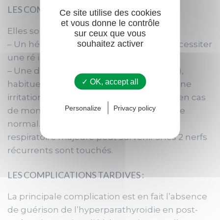
LES COMPLICATIONS PRÉCOCES :
Ce site utilise des cookies
et vous donne le contrôle
Elles sont rares :
sur ceux que vous
souhaitez activer
– Un hématome compressif pouvant nécessiter
une ré intervention
– Une dysphonie (modification de la voix),
✓ OK, accept all
habituellement passagère, en raison d’une
irritation des nerfs récurrents y compris en cas
Personalize
Privacy policy
de monitoring récurrentiel per opératoire
normal. Exceptionnellement, une gène
respiratoire majeure peut survenir si les 2 nerfs
récurrents sont touchés.
LES COMPLICATIONS TARDIVES :
La principale complication est en fait l’absence
de guérison de l’hyperparathyroïdie en post-