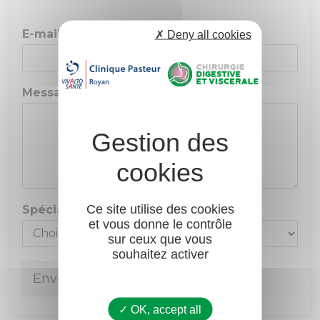
E-mail
*
Téléphone
✗ Deny all cookies
Message
*
Ce site utilise des cookies
Spécialiste
*
et vous donne le contrôle
sur ceux que vous
souhaitez activer
Envoyer
✓ OK, accept all