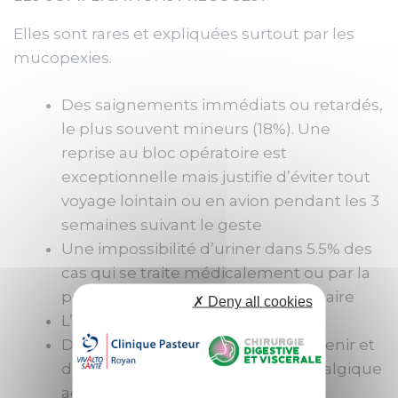
Elles sont rares et expliquées surtout par les
mucopexies.
Des saignements immédiats ou retardés,
le plus souvent mineurs (18%). Une
reprise au bloc opératoire est
exceptionnelle mais justifie d’éviter tout
voyage lointain ou en avion pendant les 3
semaines suivant le geste
Une impossibilité d’uriner dans 5.5% des
cas qui se traite médicalement ou par la
pose temporaire d’une sonde urinaire
✗ Deny all cookies
L’infection est exceptionnelle
Des douleurs anales peuvent survenir et
disparaitre avec un traitement antalgique
adapté à son intensité