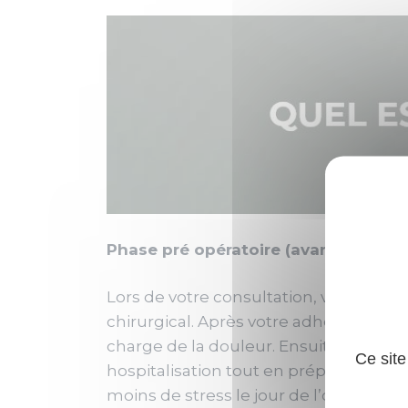
Phase pré opératoire (avant l’interv
Lors de votre consultation, vous êtes 
chirurgical. Après votre adhésion au pr
charge de la douleur. Ensuite, vous re
Ce site
hospitalisation tout en préparant les é
moins de stress le jour de l’opération