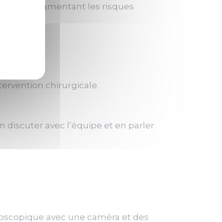
 le tabac augmentant les risques
tervention chirurgicale.
n discuter avec l’équipe et en parler
lioscopique avec une caméra et des