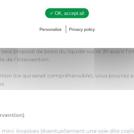
 pré opératoire, il est conseillé d’arrêter de fumer,
 de phlébite et de complications cardio-vasculaires.
✓ OK, accept all
 :
Personalize
Privacy policy
e (pour la chirurgie colique)
s sera proposé de boire du liquide sucré 3h avant l’in
e de l’intervention.
ention (ce qui serait compréhensible), vous pourrez e
ss.
rvention)
 mini- invasives (éventuellement une voie dite coe