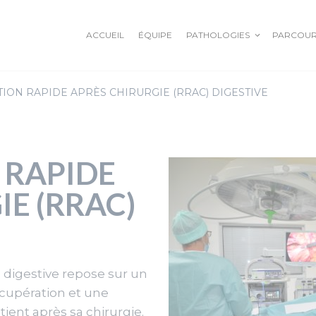
ACCUEIL
ÉQUIPE
PATHOLOGIES
PARCOUR
ION RAPIDE APRÈS CHIRURGIE (RRAC) DIGESTIVE
L’OBÉSITÉ EN DÉTAILS
OESOPHAGE
BALLON ALLURION
COLON
ANNEAU GASTRIQUE
RECTUM
 RAPIDE
SLEEVE GASTRECTOMIE
ANUS PROCTOLOGIE
BYPASS
IE (RRAC)
PANCREAS
HERNIE HIATALE
HERNIE OMBILICALE
 digestive repose sur un
HERNIE INGUINALE
cupération et une
EVENTRATION
ient après sa chirurgie.