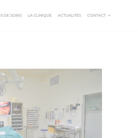
S DE SOINS
LA CLINIQUE
ACTUALITÉS
CONTACT
GOITRE BASEDOW
NODULES ET CANCER
THYROIDIENS
ADÉNOMES
PARATHYROÏDIENS
HYPERPARATHYROÏDIE
PRIMAIRE
CHAMBRE IMPLANTABLE