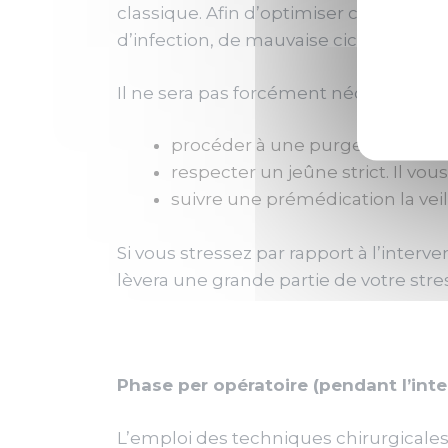
classique. Afin d’optimiser cette phase
d’infection, de mauvaise cicatrisation,
Il ne sera pas forcément nécessaire de
procéder à une purge intestinal
respecter un jeûne strict. Il vou
suivre une prémédication la veill
Si vous stressez par rapport à l’interv
lèvera une grande partie de votre stre
Phase per opératoire (pendant l’inte
L’emploi des techniques chirurgicales